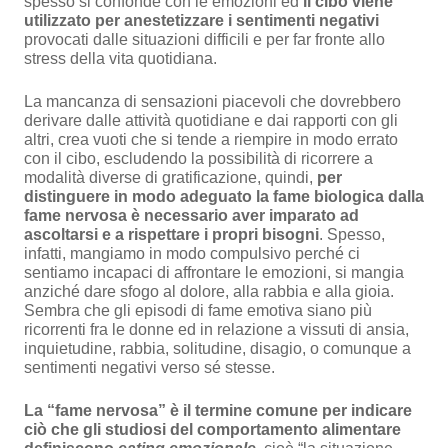
spesso si confonde con le emozioni ed
il cibo viene
utilizzato per anestetizzare i sentimenti negativi
provocati dalle situazioni difficili e per far fronte allo
stress della vita quotidiana.
La mancanza di sensazioni piacevoli che dovrebbero
derivare dalle attività quotidiane e dai rapporti con gli
altri, crea vuoti che si tende a riempire in modo errato
con il cibo, escludendo la possibilità di ricorrere a
modalità diverse di gratificazione, quindi,
per
distinguere in modo adeguato la fame biologica dalla
fame nervosa è necessario aver imparato ad
ascoltarsi e a rispettare i propri bisogni
. Spesso,
infatti, mangiamo in modo compulsivo perché ci
sentiamo incapaci di affrontare le emozioni, si mangia
anziché dare sfogo al dolore, alla rabbia e alla gioia.
Sembra che gli episodi di fame emotiva siano più
ricorrenti fra le donne ed in relazione a vissuti di ansia,
inquietudine, rabbia, solitudine, disagio, o comunque a
sentimenti negativi verso sé stesse.
La “fame nervosa” è il termine comune per indicare
ciò che gli studiosi del comportamento alimentare