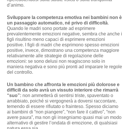
d’animo.
Sviluppare la competenza emotiva nei bambini non è
un passaggio automatico, né privo di difficoltà
.
Quando le madri sono portate ad esprimere
prevalentemente emozioni negative, sembra che anche i
figli risultino meno capaci di esprimere emozioni
positive. I figli di madri che esprimono spesso emozioni
positive, invece, dimostrano una competenza maggiore
relativamente alle strategie di regolazione delle
emozioni: se sono delusi non reagiscono solo in
maniera negativa e sono più pronti ad imparare le regole
del controllo.
Un bambino che affronta le emozioni più dolorose e
difficili da solo avrà un vissuto interiore che rimarrà
“suo”:
non ammetterà di sentirsi triste, spaventato o
arrabbiato, poiché si vergognerà a doversi raccontare,
temendo di essere rifiutato o frainteso. Spesso diciamo
ai bambini di “non piangere”, “non fare il cattivo”, “non
avere paura”, ma non gli insegniamo quasi mai un modo
alternativo di gestire l’ondata di emozione, di qualsiasi
natura essa sia.