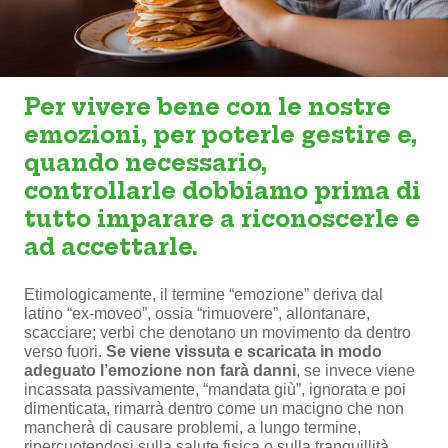
Per vivere bene con le nostre
emozioni, per poterle gestire e,
quando necessario,
controllarle dobbiamo prima di
tutto imparare a riconoscerle e
ad accettarle.
Etimologicamente, il termine “emozione” deriva dal
latino “ex-moveo”, ossia “rimuovere”, allontanare,
scacciare; verbi che denotano un movimento da dentro
verso fuori.
Se viene vissuta e scaricata in modo
adeguato l’emozione non farà danni
, se invece viene
incassata passivamente, “mandata giù”, ignorata e poi
dimenticata, rimarrà dentro come un macigno che non
mancherà di causare problemi, a lungo termine,
ripercuotendosi sulla salute fisica o sulla tranquillità