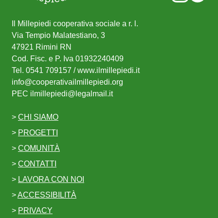
Il Millepiedi cooperativa sociale a r. l.
Via Tempio Malatestiano, 3
47921 Rimini RN
Cod. Fisc. e P. Iva 01932240409
Tel.
0541 709157
/ www.ilmillepiedi.it
info@cooperativailmillepiedi.org
PEC
ilmillepiedi@legalmail.it
>
CHI SIAMO
>
PROGETTI
>
COMUNITÀ
Torna all'inizio della pagina
>
CONTATTI
>
LAVORA CON NOI
>
ACCESSIBILITÀ
>
PRIVACY