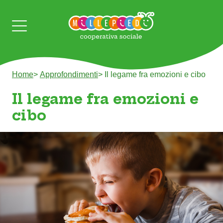
Home
>
Approfondimenti
>
Il legame fra emozioni e cibo
Il legame fra emozioni e
cibo