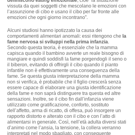
definiscono
eating emozionale
, cioè “la situazione
vissuta da quei soggetti che mescolano le emozioni con
l’assunzione di cibo e usano il cibo per far fronte alle
emozioni che ogni giorno incontrano”.
Alcuni studiosi hanno ipotizzato la causa dei
comportamenti alimentari anomali: essi ritengono che
la
fame nervosa si sviluppi nella prima infanzia
.
Secondo questa teoria, è essenziale che la mamma
capisca quando il bambino avverte un reale bisogno di
mangiare e quindi soddisfi la fame porgendogli il seno o
il biberon, evitando di offrirgli il cibo quando il pianto
infantile non è effettivamente una conseguenza della
fame. Se questa giusta interpretazione della mamma
non si verifica, è probabile che il figlio crescerà senza
essere capace di elaborare una giusta identificazione
della fame e non saprà distinguere tra questa ed altre
sensazioni. Inoltre, se il cibo fin dall’infanzia viene
utilizzato come gratificazione, conforto, sostituto
dell’affetto, arma di ricatto, di offesa, può insorgere un
rapporto distorto e alterato con il cibo e con l’atto di
alimentarsi in generale. Così, nell’età adulta diversi stati
d’animo come l’ansia, la tensione, la collera verranno
interpretati nel modo sbagliato, con conseguente