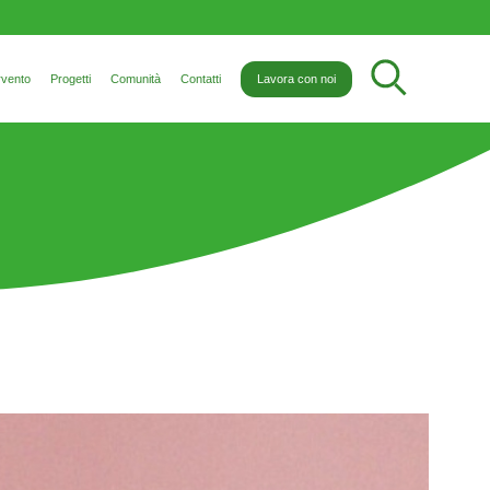
rvento
Progetti
Comunità
Contatti
Lavora con noi