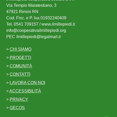
Via Tempio Malatestiano, 3
47921 Rimini RN
Cod. Fisc. e P. Iva 01932240409
Tel.
0541 709157
/ www.ilmillepiedi.it
info@cooperativailmillepiedi.org
PEC
ilmillepiedi@legalmail.it
>
CHI SIAMO
>
PROGETTI
>
COMUNITÀ
Torna all'inizio della pagina
>
CONTATTI
>
LAVORA CON NOI
>
ACCESSIBILITÀ
>
PRIVACY
>
GECOS