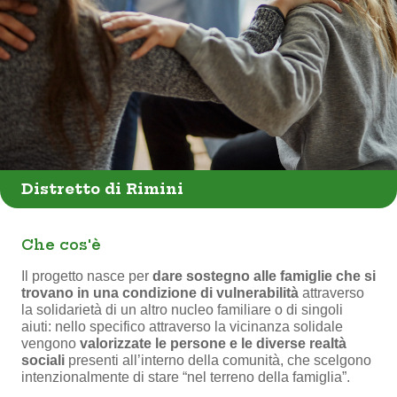
Distretto di Rimini
Che cos'è
Il progetto nasce per
dare sostegno alle famiglie che si
trovano in una condizione di vulnerabilità
attraverso
la solidarietà di un altro nucleo familiare o di singoli
aiuti: nello specifico attraverso la vicinanza solidale
vengono
valorizzate le persone e le diverse realtà
sociali
presenti all’interno della comunità, che scelgono
intenzionalmente di stare “nel terreno della famiglia”.